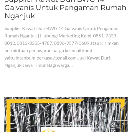
Galvanis Untuk Pengaman Rumah
Nganjuk
Supplier Kawat Duri BWG 14 Galvanis Untuk Pengaman
Rumah Nganjuk | Hubungi Marketing Kami 0851-7333-
0012, 0813-3355-4787, 0896-9577-0609 atau Kirimkan
permintaan penawaran harga ke email kami
yaitu intanbumiperkasa@gmail.com Jual Kawat Duri
Nganjuk Jawa Timur. Bagi warga…