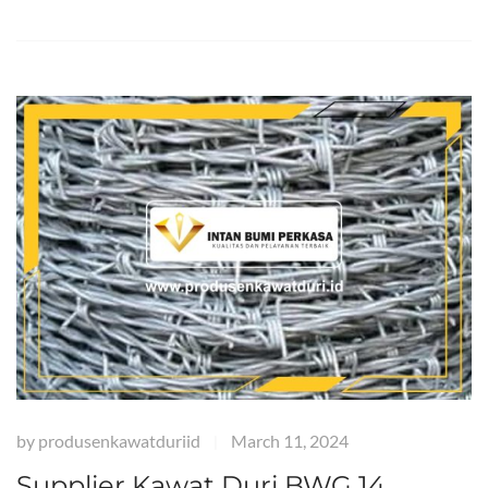
by
produsenkawatduriid
March 11, 2024
|
Supplier Kawat Duri BWG 14