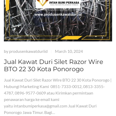
by
produsenkawatduriid
March 10, 2024
|
Jual Kawat Duri Silet Razor Wire
BTO 22 30 Kota Ponorogo
Jual Kawat Duri Silet Razor Wire BTO 22 30 Kota Ponorogo |
Hubungi Marketing Kami 0851-7333-0012, 0813-3355-
4787, 0896-9577-0609 atau Kirimkan permintaan
penawaran harga ke email kami
yaitu intanbumiperkasa@gmail.com Jual Kawat Duri
Ponorogo Jawa Timur. Bagi…