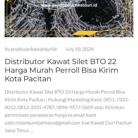
by
produsenkawatduriid
July 10, 2024
|
Distributor Kawat Silet BTO 22
Harga Murah Perroll Bisa Kirim
Kota Pacitan
Distributor Kawat Silet BTO 22 Harga Murah Perroll Bisa
Kirim Kota Pacitan | Hubungi Marketing Kami 0851-7333-
0012, 0813-3355-4787, 0896-9577-0609 atau Kirimkan
permintaan penawaran harga ke email kami
yaitu intanbumiperkasa@gmail.com Jual Kawat Duri Pacitan
Jawa Timur.…