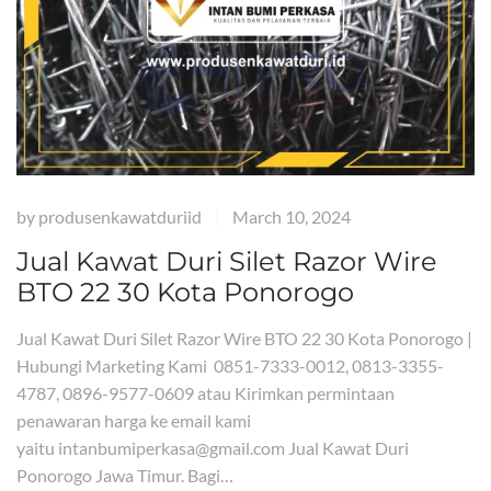
by
produsenkawatduriid
March 10, 2024
|
Jual Kawat Duri Silet Razor Wire
BTO 22 30 Kota Ponorogo
Jual Kawat Duri Silet Razor Wire BTO 22 30 Kota Ponorogo |
Hubungi Marketing Kami 0851-7333-0012, 0813-3355-
4787, 0896-9577-0609 atau Kirimkan permintaan
penawaran harga ke email kami
yaitu intanbumiperkasa@gmail.com Jual Kawat Duri
Ponorogo Jawa Timur. Bagi…