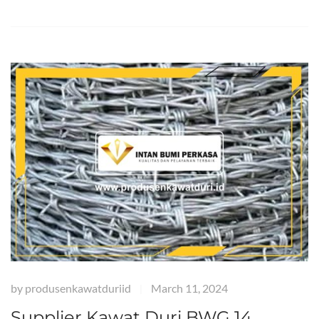
by
produsenkawatduriid
March 11, 2024
|
Supplier Kawat Duri BWG 14