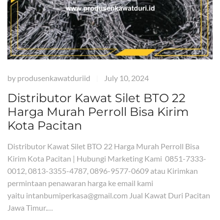
by
produsenkawatduriid
July 10, 2024
|
Distributor Kawat Silet BTO 22
Harga Murah Perroll Bisa Kirim
Kota Pacitan
Distributor Kawat Silet BTO 22 Harga Murah Perroll Bisa
Kirim Kota Pacitan | Hubungi Marketing Kami 0851-7333-
0012, 0813-3355-4787, 0896-9577-0609 atau Kirimkan
permintaan penawaran harga ke email kami
yaitu intanbumiperkasa@gmail.com Jual Kawat Duri Pacitan
Jawa Timur.…