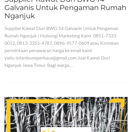
Galvanis Untuk Pengaman Rumah
Nganjuk
Supplier Kawat Duri BWG 14 Galvanis Untuk Pengaman
Rumah Nganjuk | Hubungi Marketing Kami 0851-7333-
0012, 0813-3355-4787, 0896-9577-0609 atau Kirimkan
permintaan penawaran harga ke email kami
yaitu intanbumiperkasa@gmail.com Jual Kawat Duri
Nganjuk Jawa Timur. Bagi warga…