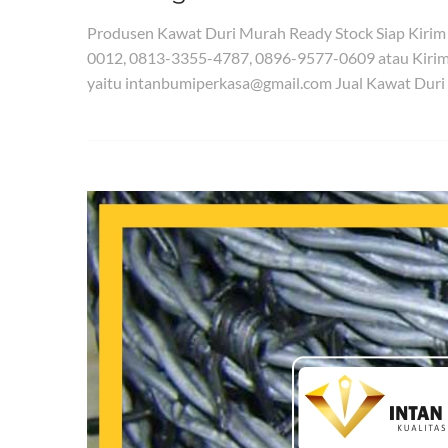
Produsen Kawat Duri Murah Ready Stock Siap Kiri
0012, 0813-3355-4787, 0896-9577-0609 atau Kirim
yaitu intanbumiperkasa@gmail.com Jual Kawat Duri