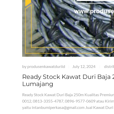
by
produsenkawatduriid
July 12, 2024
distr
|
|
Ready Stock Kawat Duri Baja
Lumajang
Ready Stock Kawat Duri Baja 250m Kualitas Premi
0012, 0813-3355-4787, 0896-9577-0609 atau Kirim
yaitu intanbumiperkasa@gmail.com Jual Kawat Duri