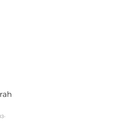
rah
33-