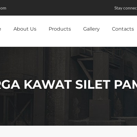
com
Stay connec
e
About Us
Products
Gallery
Contacts
GA KAWAT SILET P