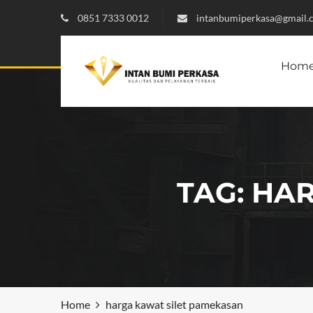
0851 7333 0012
intanbumiperkasa@gmail.
Hom
TAG:
HAR
Home
harga kawat silet pamekasan