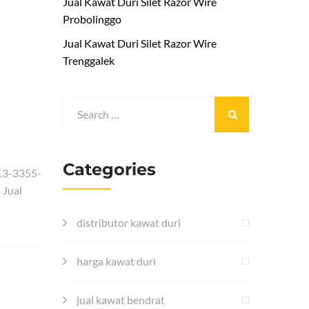
Jual Kawat Duri Silet Razor Wire
Probolinggo
Jual Kawat Duri Silet Razor Wire
Trenggalek
Categories
13-3355-
 Jual
distributor kawat duri
harga kawat duri
jual kawat bendrat