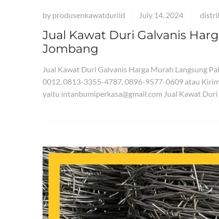
by
produsenkawatduriid
July 14, 2024
distr
|
|
Jual Kawat Duri Galvanis Har
Jombang
Jual Kawat Duri Galvanis Harga Murah Langsung Pa
0012, 0813-3355-4787, 0896-9577-0609 atau Kirim
yaitu intanbumiperkasa@gmail.com Jual Kawat Duri