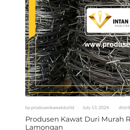
by
produsenkawatduriid
July 13, 2024
distr
|
|
Produsen Kawat Duri Murah Re
Lamongan