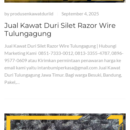
by
produsenkawatduriid
September 4, 2025
|
Jual Kawat Duri Silet Razor Wire
Tulungagung
Jual Kawat Duri Silet Razor Wire Tulungagung | Hubungi
Marketing Kami 0851-7333-0012, 0813-3355-4787, 0896-
9577-0609 atau Kirimkan permintaan penawaran harga ke
email kami yaitu intanbumiperkasa@gmail.com Jual Kawat
Duri Tulungagung Jawa Timur. Bagi warga Besuki, Bandung,
Pakel,…