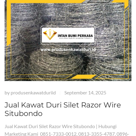
by
produsenkawatduriid
September 14, 2025
|
Jual Kawat Duri Silet Razor Wire
Situbondo
Jual Kawat Duri Silet Razor Wire Situbondo | Hubungi
Marketing Kami 0851-7333-0012, 0813-3355-4787, 0896-