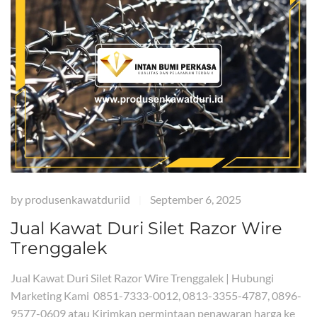
by
produsenkawatduriid
September 6, 2025
|
Jual Kawat Duri Silet Razor Wire
Trenggalek
Jual Kawat Duri Silet Razor Wire Trenggalek | Hubungi
Marketing Kami 0851-7333-0012, 0813-3355-4787, 0896-
9577-0609 atau Kirimkan permintaan penawaran harga ke