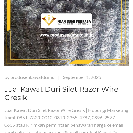
by
produsenkawatduriid
September 1, 2025
|
Jual Kawat Duri Silet Razor Wire
Gresik
Jual Kawat Duri Silet Razor Wire Gresik | Hubungi Marketing
Kami 0851-7333-0012, 0813-3355-4787, 0896-9577-
0609 atau Kirimkan permintaan penawaran harga ke email
kami yaitu intanbumiperkasa@gmail.com Jual Kawat Duri