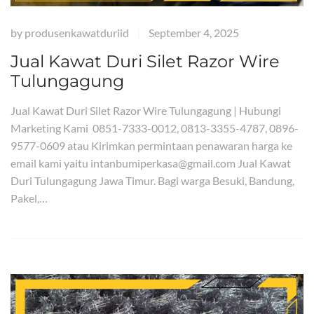
by
produsenkawatduriid
September 4, 2025
|
Jual Kawat Duri Silet Razor Wire
Tulungagung
Jual Kawat Duri Silet Razor Wire Tulungagung | Hubungi
Marketing Kami 0851-7333-0012, 0813-3355-4787, 0896-
9577-0609 atau Kirimkan permintaan penawaran harga ke
email kami yaitu intanbumiperkasa@gmail.com Jual Kawat
Duri Tulungagung Jawa Timur. Bagi warga Besuki, Bandung,
Pakel,…