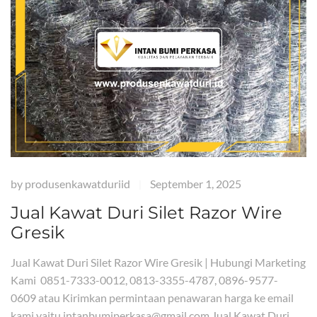
by
produsenkawatduriid
September 1, 2025
|
Jual Kawat Duri Silet Razor Wire
Gresik
Jual Kawat Duri Silet Razor Wire Gresik | Hubungi Marketing
Kami 0851-7333-0012, 0813-3355-4787, 0896-9577-
0609 atau Kirimkan permintaan penawaran harga ke email
kami yaitu intanbumiperkasa@gmail.com Jual Kawat Duri