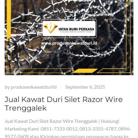
by
produsenkawatduriid
September 6, 2025
|
Jual Kawat Duri Silet Razor Wire
Trenggalek
Jual Kawat Duri Silet Razor Wire Trenggalek | Hubungi
Marketing Kami 0851-7333-0012, 0813-3355-4787, 0896-
9577-0609 atau Kirimkan permintaan penawaran harga ke