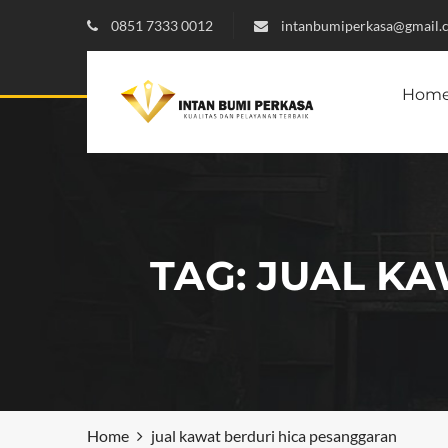
0851 7333 0012
intanbumiperkasa@gmail.
Hom
TAG:
JUAL KA
Home
jual kawat berduri hica pesanggaran