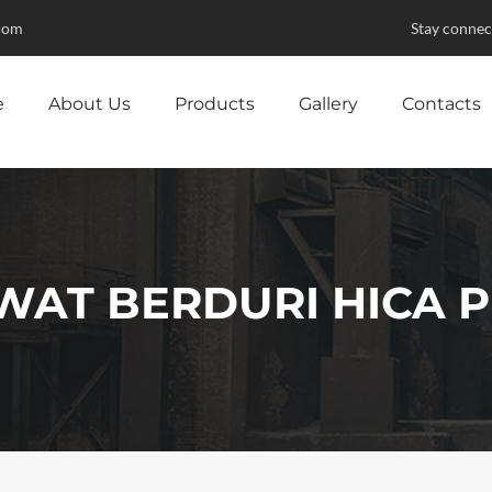
com
Stay connec
e
About Us
Products
Gallery
Contacts
WAT BERDURI HICA