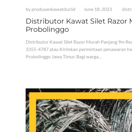
by
produsenkawatduriid
June 18, 2023
dist
|
|
Distributor Kawat Silet Razo
Probolinggo
Distributor Kawat Silet Razor Murah Panjang 9m R
3355-4787 atau Kirimkan permintaan penawaran har
Probolinggo Jawa Timur. Bagi warga…