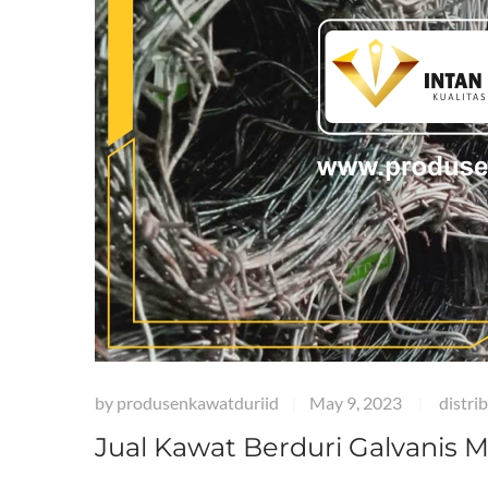
by
produsenkawatduriid
May 9, 2023
distri
|
|
Jual Kawat Berduri Galvanis 