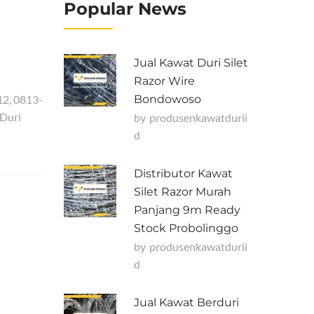
Popular News
Jual Kawat Duri Silet
Razor Wire
12, 0813-
Bondowoso
 Duri
by
Produsenkawatdurii
D
Distributor Kawat
Silet Razor Murah
Panjang 9m Ready
Stock Probolinggo
by
Produsenkawatdurii
D
Jual Kawat Berduri