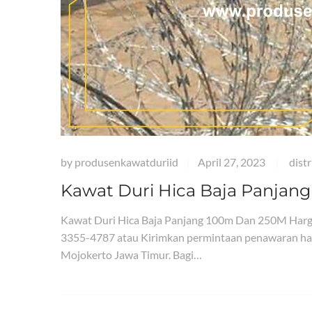
by
produsenkawatduriid
April 27, 2023
dist
|
|
Kawat Duri Hica Baja Panjan
Kawat Duri Hica Baja Panjang 100m Dan 250M Har
3355-4787 atau Kirimkan permintaan penawaran har
Mojokerto Jawa Timur. Bagi…