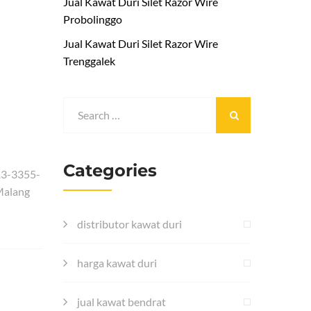
Jual Kawat Duri Silet Razor Wire
Probolinggo
Jual Kawat Duri Silet Razor Wire
Trenggalek
Categories
13-3355-
Malang
distributor kawat duri
harga kawat duri
jual kawat bendrat