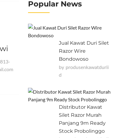
Popular News
Jual Kawat Duri Silet
wi
Razor Wire
Bondowoso
0813-
by
Produsenkawatdurii
il.com
D
Distributor Kawat
Silet Razor Murah
Panjang 9m Ready
Stock Probolinggo