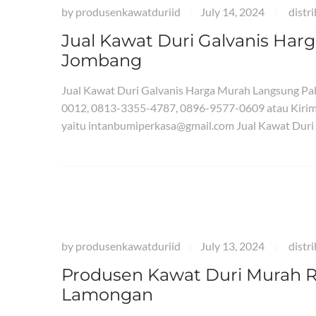
by
produsenkawatduriid
July 14, 2024
distr
|
|
Jual Kawat Duri Galvanis Har
Jombang
Jual Kawat Duri Galvanis Harga Murah Langsung Pa
0012, 0813-3355-4787, 0896-9577-0609 atau Kirim
yaitu intanbumiperkasa@gmail.com Jual Kawat Duri
by
produsenkawatduriid
July 13, 2024
distr
|
|
Produsen Kawat Duri Murah Re
Lamongan