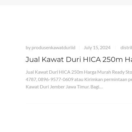
by
produsenkawatduriid
July 15, 2024
distr
|
|
Jual Kawat Duri HICA 250m H
Jual Kawat Duri HICA 250m Harga Murah Ready St
4787, 0896-9577-0609 atau Kirimkan permintaan pe
Kawat Duri Jember Jawa Timur. Bagi…