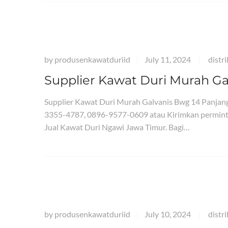
by
produsenkawatduriid
July 11, 2024
distr
|
|
Supplier Kawat Duri Murah G
Supplier Kawat Duri Murah Galvanis Bwg 14 Panja
3355-4787, 0896-9577-0609 atau Kirimkan permint
Jual Kawat Duri Ngawi Jawa Timur. Bagi…
by
produsenkawatduriid
July 10, 2024
distr
|
|