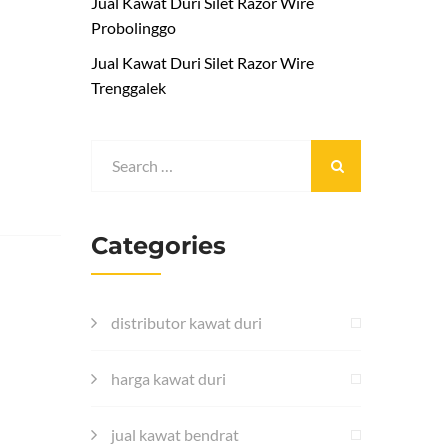
Jual Kawat Duri Silet Razor Wire
Probolinggo
Jual Kawat Duri Silet Razor Wire
Trenggalek
Categories
distributor kawat duri
harga kawat duri
jual kawat bendrat