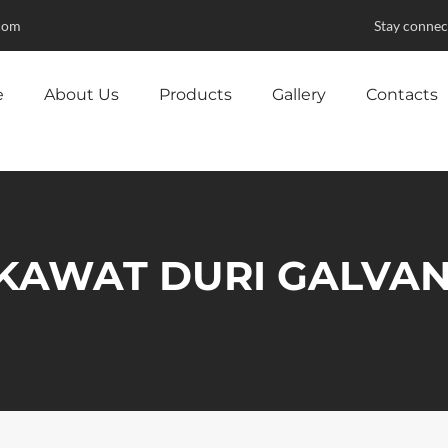
com
Stay connec
e
About Us
Products
Gallery
Contacts
 KAWAT DURI GALVA