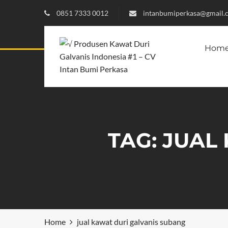
0851 7333 0012
intanbumiperkasa@gmail.
Hom
TAG:
JUAL
Home
jual kawat duri galvanis subang